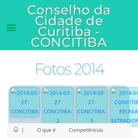
Conselho da
Cidade de
Curitiba -
CONCITIBA
Fotos 2014
|
O que é
Competências